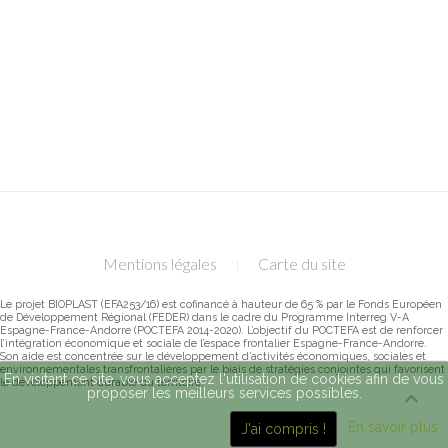
Mentions légales
Carte du site
Le projet BIOPLAST (EFA253/16) est cofinancé à hauteur de 65 % par le Fonds Européen
de Développement Régional (FEDER) dans le cadre du Programme Interreg V-A
Espagne-France-Andorre (POCTEFA 2014-2020). L’objectif du POCTEFA est de renforcer
l’intégration économique et sociale de l’espace frontalier Espagne-France-Andorre.
Son aide est concentrée sur le développement d’activités économiques, sociales et
environnementales transfrontalières par le biais de stratégies conjointes qui favorisent
En visitant ce site, vous acceptez l'utilisation de cookies afin de vous
le développement durable du territoire.
proposer les meilleurs services possibles.
En savoir plus
J'ai compris !