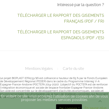
Intéressé par la question ?
TÉLÉCHARGER LE RAPPORT DES GISEMENTS
FRANÇAIS (PDF / FR)
TÉLÉCHARGER LE RAPPORT DES GISEMENTS
ESPAGNOLS (PDF /ES)
Mentions légales
Carte du site
Le projet BIOPLAST (EFA253/16) est cofinancé à hauteur de 65 % par le Fonds Européen
de Développement Régional (FEDER) dans le cadre du Programme Interreg V-A
Espagne-France-Andorre (POCTEFA 2014-2020). L’objectif du POCTEFA est de renforcer
l’intégration économique et sociale de l’espace frontalier Espagne-France-Andorre.
Son aide est concentrée sur le développement d’activités économiques, sociales et
environnementales transfrontalières par le biais de stratégies conjointes qui favorisent
En visitant ce site, vous acceptez l'utilisation de cookies afin de vous
le développement durable du territoire.
proposer les meilleurs services possibles.
En savoir plus
J'ai compris !