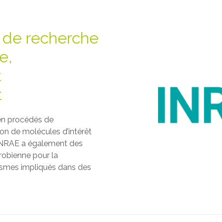
al de recherche
e,
t
t
 en procédés de
on de molécules d’intérêt
L’INRAE a également des
obienne pour la
ismes impliqués dans des