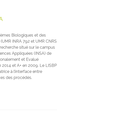
SA
stèmes Biologiques et des
BP) (UMR INRA 792 et UMR CNRS
 recherche situé sur le campus
ciences Appliquées (INSA) de
ionalement et Evalué
n 2014 et A+ en 2009. Le LISBP
rice à l’interface entre
ces des procédés.