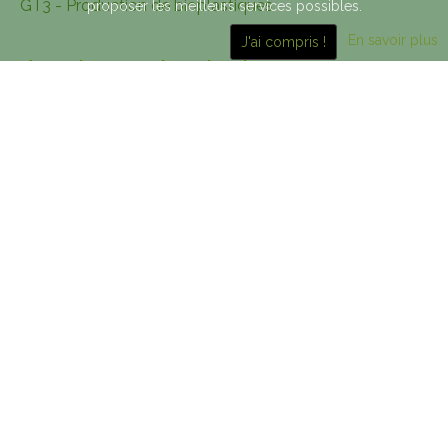
GT3 - Production de bioplastiques
proposer les meilleurs services possibles.
En savoir plus
J'ai compris !
Analyses technico-
économique et du cycle de
vie
Les recherches du projet BIOPLAST est orientée vers
le milieu professionnel. Les travaux de recherche seront
mis en perspective avec ce milieu en évaluant leur
rentabilité (production / commercialisation).
Par ailleurs, l'axe environnemental sera validé en
laboratoire en évaluant la dégradabilié en réacteurs.
Ces essais devront permettre d'estimer la diminution
de leur impact dans l'environnement par des cycles de
dégradation courts.