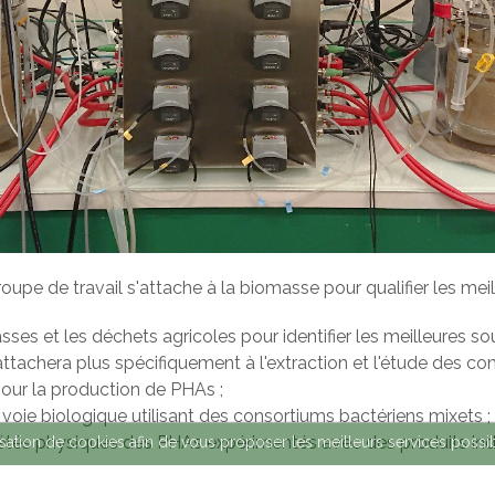
roupe de travail s'attache à la biomasse pour qualifier les me
sses et les déchets agricoles pour identifier les meilleures 
'attachera plus spécifiquement à l'extraction et l'étude des c
pour la production de PHAs ;
voie biologique utilisant des consortiums bactériens mixets ;
étés physiques des PHAs expérimentés avec des produits indu
ilisation de cookies afin de vous proposer les meilleurs services possi