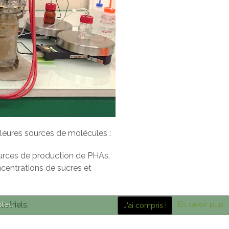
illeures sources de molécules :
sources de production de PHAs.
oncentrations de sucres et
striels.
bles.
En savoir plus
J'ai compris !