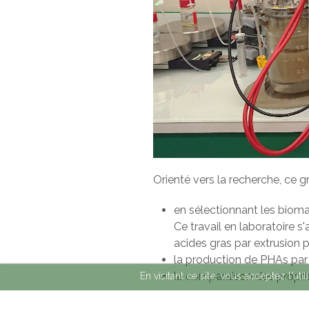
Orienté vers la recherche, ce g
en sélectionnant les bioma
Ce travail en laboratoire s
acides gras par extrusion 
la production de PHAs par 
la comparaison des propri
En visitant ce site, vous acceptez l'ut