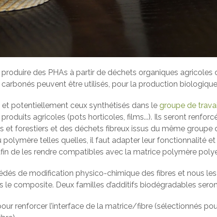
e produire des PHAs à partir de déchets organiques agricoles 
carbonés peuvent être utilisés, pour la production biologique
et potentiellement ceux synthétisés dans le
groupe de travai
roduits agricoles (pots horticoles, films...). Ils seront renforc
 et forestiers et des déchets fibreux issus du même groupe de 
polymère telles quelles, il faut adapter leur fonctionnalité e
in de les rendre compatibles avec la matrice polymère polye
édés de modification physico-chimique des fibres et nous les
ns le composite. Deux familles d’additifs biodégradables sero
ur renforcer l’interface de la matrice/fibre (sélectionnés pour 