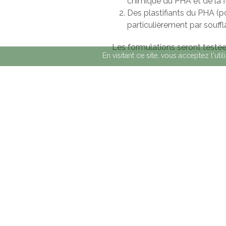
chimique du PHA et de la fi
Des plastifiants du PHA (po
particulièrement par souffl
Les formulations seront testée
En visitant ce site, vous acceptez l'ut
en continu et à échelle in
en discontinu à échelle de
en impression 3D (GAIKER)
Les produits agricoles étant ut
en conditions accélérées, dans
différentes zones géographiqu