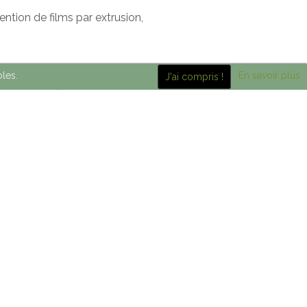
ention de films par extrusion,
bles.
En savoir plus
J'ai compris !
CATAR CRITT);
externes météorologiques (UdG),
atiques pour représenter