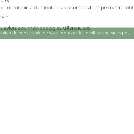
bre),
ur maintenir la ductibilité du biocomposite et permettre l’obt
age).
s selon trois méthodologies différenciées :
ilisation de cookies afin de vous proposer les meilleurs services possi
dustrielle (jusqu’à 25 kg/h) dans une extrudeuse double vis (
 laboratoire (1-3 kg/batch) (UdG);
.
ilisés en extérieurs, nous étudierons l’influence des agents 
 une chambre de simulation avec différentes conditions clim
es.