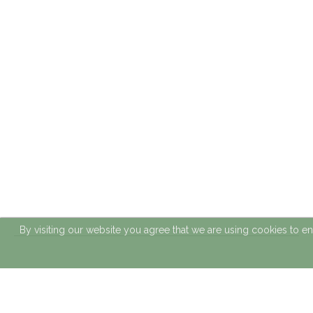
By visiting our website you agree that we are using cookies to e
El proyecto ha sido cofinanciado al 65% por el Fondo Europeo de Desarrollo
Regional (FEDER) a través del Programa Interreg V-A España-Francia-Andorra