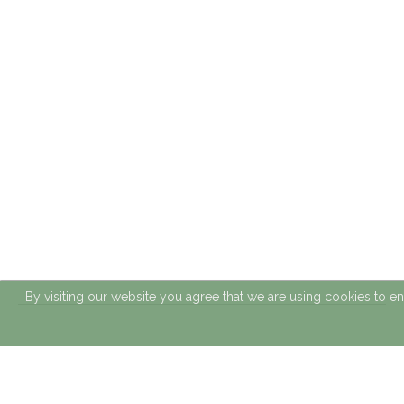
By visiting our website you agree that we are using cookies to e
El proyecto ha sido cofinanciado al 65% por el Fondo Europeo de Desarrollo
Regional (FEDER) a través del Programa Interreg V-A España-Francia-Andorra