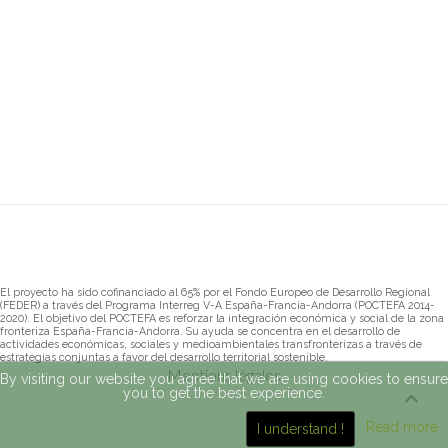
El proyecto ha sido cofinanciado al 65% por el Fondo Europeo de Desarrollo Regional
(FEDER) a través del Programa Interreg V-A España-Francia-Andorra (POCTEFA 2014-
2020). El objetivo del POCTEFA es reforzar la integración económica y social de la zona
fronteriza España-Francia-Andorra. Su ayuda se concentra en el desarrollo de
actividades económicas, sociales y medioambientales transfronterizas a través de
estrategias conjuntas a favor del desarrollo territorial sostenible.
Mentions légales
By visiting our website you agree that we are using cookies to ensure
you to get the best experience.
Read more
I understand !